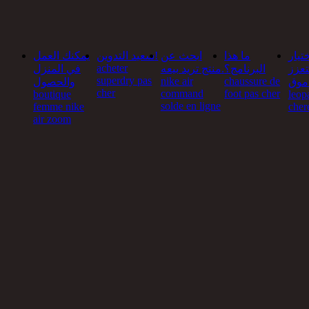
تيار
ما هذا
ابحث عن
سعيد التدوين!
يمكنك العمل
acheter
تعزز
البرنامج؟
منتج تريد بيعه.
في المنزل
superdry pas
nike air
chaussure de
موق air max
والحصول
cher
command
foot pas cher
boutique
leop
solde en ligne
femme nike
cher
air zoom