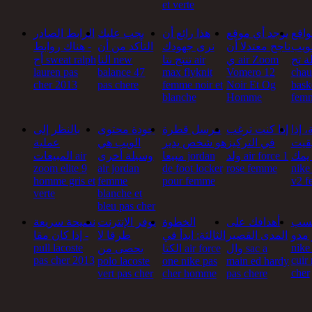
et verte
اقع
يوجد أي موقع
هذا رائع أن
يجب عليك
الرابط الصادر
لويب
ناجح معتدلا أن
نرى جهودك
التأكد من أن
- هناك روابط
ة تح
ي air Zoom
تنتج نتا air
النا new
أح sweat ralph
lauren pas
balance 47
max flyknit
Vomero 12
chau
cher 2013
pas chere
femme noir et
Noir Et Og
bask
blanche
Homme
fem
 إذا
إذا كنت ترغب
مرسل قطرة
جودة محتوى
بالنظر إلى
قيت
في التركيز
هو شخص يدير
الويب هي
عملية
يمك
ولد air force 1
مبيعا jordan
وسيلة أخرى
المبيعات air
zoom elite 9
air jordan
de foot locker
rose femme
nike 
homme gris et
femme
pour femme
v2 
verte
blanche et
bleu pas cher
كسب
أهدافك على
الخطوة
يوفر الإنترنت
نصيحة سريعة
 مدو
المدى القصير
الثالثة: ابدأ في
طرقا لا
- إذا كان مقا
pull lacoste
nike
وال sac a
الكتا air force
يحصى من
pas cher 2013
cuir 
polo lacoste
one nike pas
main ed hardy
cher
vert pas cher
cher homme
pas chere