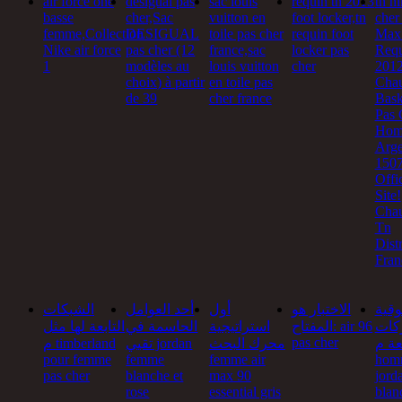
air force one
desigual pas
sac louis
requin tn 2013
tn n
basse
cher,Sac
vuitton en
foot locker,tn
cher
femme,Collection
DESIGUAL
toile pas cher
requin foot
Max
Nike air force
pas cher (12
france,sac
locker pas
Requ
1
modèles au
louis vuitton
cher
201
choix) à partir
en toile pas
Chau
de 39
cher france
Bask
Pas 
Ho
Arge
150
Offi
Site!
Chau
Tn
Dist
Fran
وقية
الاختبار هو
أول
أحد العوامل
الشبكات
كات
المفتاح: air 96
استراتيجية
الحاسمة في
التابعة لها مثل
pas cher
بعة م
محرك البحث
تقيي jordan
م timberland
pour femme
femme
femme air
homm
pas cher
blanche et
max 90
jorda
rose
essential gris
blanc