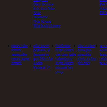
Bleu Homme
Pas 
Prix Urh Nike
Alai
Nike
FR9
Huarache
Noir Rouge-
Nikebasketfemme
cortez nike
nike zoom
doudoune
nike a talon
pas 
femme
pegasus 34
ralph lauren
dunk pas
sold
jaune,nike
femmes or
pas cher taille
cher,nike
fran
cortez jaune
gris,Nike Air
s,doudoune
dunk a talon
sold
femme
Zoom
ralph lauren
pas cher
pas 
Pegasus 34
homme big
pony