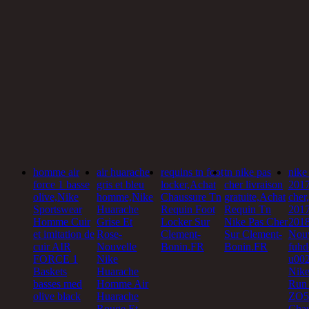
homme air
air huarache
requins tn foot
tn nike pas
nike
force 1 basse
gris et bleu
locker,Achat
cher livraison
2017
olive,Nike
homme,Nike
Chaussure Tn
gratuite,Achat
cher
Sportswear
Huarache
Requin Foot
Requin Tn
2017
Homme Cuir
Grise Et
Locker Sur
Nike Pas Cher
201
et imitation de
Rose-
Clement-
Sur Clement-
Nou
cuir AIR
Nouvelle
Bonin.FR
Bonin.FR
fuhd
FORCE 1
Nike
u002
Baskets
Huarache
Nike
basses med
Homme Air
Run
olive black
Huarache
ZO5
Rouge Et
Chau