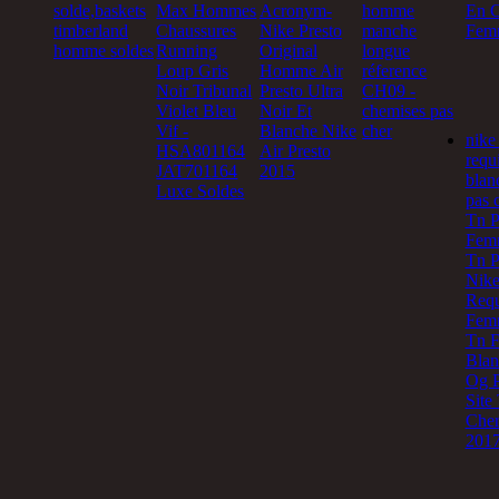
solde,baskets
Max Hommes
Acronym-
homme
En C
timberland
Chaussures
Nike Presto
manche
Fem
homme soldes
Running
Original
longue
Loup Gris
Homme Air
réference
Noir Tribunal
Presto Ultra
CH09 -
Violet Bleu
Noir Et
chemises pas
Vif -
Blanche Nike
cher
nike 
HSA801164
Air Presto
requ
JAT701164
2015
blan
Luxe Soldes
pas 
Tn P
Femm
Tn P
Nike
Req
Fem
Tn 
Blan
Og P
Site
Cher
2017