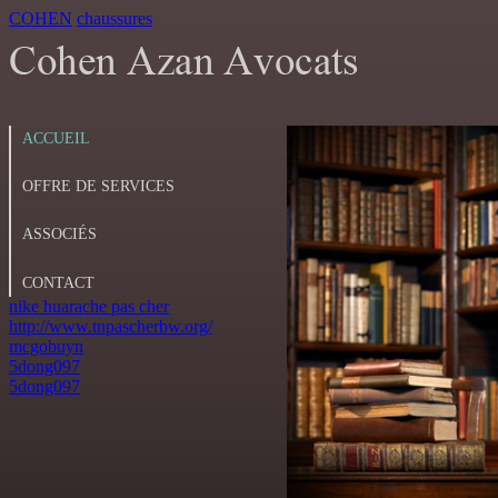
COHEN
chaussures
ACCUEIL
OFFRE DE SERVICES
ASSOCIÉS
CONTACT
nike huarache pas cher
http://www.tnpascherbw.org/
mcgobuyn
5dong097
5dong097