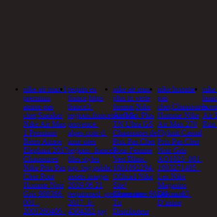
nike air max 1
requin en
nike air max
nike homme
nike 
premium
france,https
plus tn verte
pas
huar
atmos pas
france3-
femme,Nike
cher,Chaussures
hom
cher,Sneaker
regions.francetvinfo.fr
Air Max Plus
Homme Nike
Air 
Nike Air Max
provence-
TN Ultra GS
Air Max 270
Run 
1 Premium
alpes-cote-d-
Chaussures de
Flyknit Casual
Retro Atmos
azur sites
Prix Pas Cher
Prix Pas Cher
Elephant 2017
regions_france3
Pour Femme
Noir Gris
Chaussures
files styles
Vert Blanc-
AO1023_001-
Nike Prix Pas
top_big public
1801092294-
1803271485 -
Cher Pour
assets images
Officiel Nike
Les Nike
Homme Noir
2019 06 21
Site!
Magasins
Gris 908366-
requinmed_posterrequins_60x40cm_03-
Chaussures
Discount
001 -
2017_fr-
Tn
D′usine
2001260406 -
4304282.jpg
Distributeur