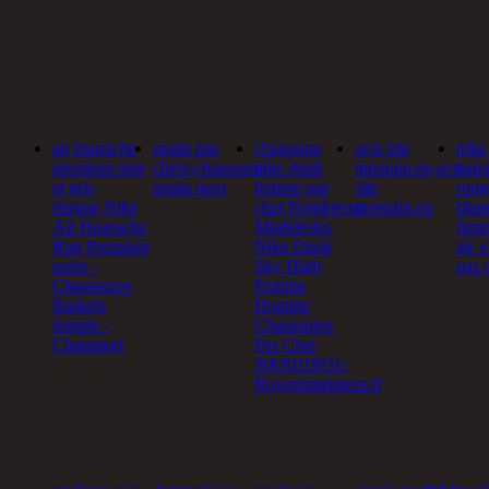
air huarache
prada pas
chaussure
avis site
nike 
premium noir
chere,chaussure
nike dunk
tnrequin.eu,avis
vap
et gris
prada nero
femme pas
site
roug
femme,Nike
cher,Nombreux
tnrequin.eu
blan
Air Huarache
Modèlesles
femm
Run Premium
Nike Dunk
air 
noire -
Sky High
pas 
Chaussures
Femme
Baskets
Homme
femme -
Chaussures
Chausport
Pas Cher
S0Ol103931-
Royerimprimeur.fr