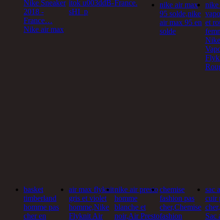
Nike Sneaker
itok u003ddB-
France.
nike air max
nike 
2018 -
sHI_p
95 solde,nike
vapo
France…
air max 95 en
et r
Nike air max
solde
fem
Nike
Vap
Flyk
Rou
basket
air max flyknit
nike air presto
chemise
sac 
timberland
gris et violet
homme
fashion pas
cuir
homme pas
homme,Nike
blanche et
cher,Chemise
che
cher en
Flyknit Air
noir,Air Presto
fashion
Sac 