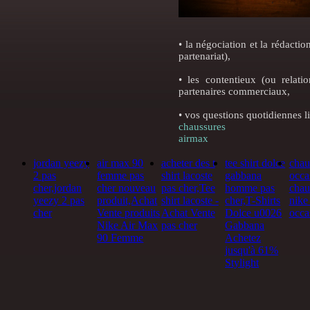
• la négociation et la rédacti
partenariat),
• les contentieux (ou relati
partenaires commerciaux,
• vos questions quotidiennes li
chaussures
airmax
jordan yeezy
air max 90
acheter des t
tee shirt dolce
chau
2 pas
femme pas
shirt lacoste
gabbana
occa
cher,jordan
cher nouveau
pas cher,Tee
homme pas
chau
yeezy 2 pas
produit,Achat
shirt lacoste -
cher,T-Shirts
nike
cher
Vente produits
Achat Vente
Dolce u0026
occa
Nike Air Max
pas cher
Gabbana
90 Femme
Achetez
jusqu'à 61%
Stylight